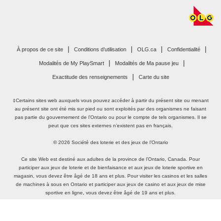
|
|
|
|
ouvrir
ouvrir
À propos de ce site
Conditions d’utilisation
OLG.ca
Confidentialité
dans
dans
|
|
ouvrir
ouvrir
Modalités de My PlaySmart
Modalités de Ma pause jeu
une
une
dans
dans
|
Exactitude des renseignements
Carte du site
nouvelle
nouvelle
une
une
fenêtre
fenêtre
nouvelle
nouvelle
‡Certains sites web auxquels vous pouvez accéder à partir du présent site ou menant
fenêtre
fenêtre
au présent site ont été mis sur pied ou sont exploités par des organismes ne faisant
pas partie du gouvernement de l’Ontario ou pour le compte de tels organismes. Il se
peut que ces sites externes n’existent pas en français.
© 2026 Société des loterie et des jeux de l’Ontario
Ce site Web est destiné aux adultes de la province de l’Ontario, Canada. Pour
participer aux jeux de loterie et de bienfaisance et aux jeux de loterie sportive en
magasin, vous devez être âgé de 18 ans et plus. Pour visiter les casinos et les salles
de machines à sous en Ontario et participer aux jeux de casino et aux jeux de mise
sportive en ligne, vous devez être âgé de 19 ans et plus.