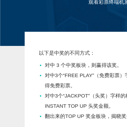
观看彩票终端机
以下是中奖的不同方式：
对中 3 个中奖板块，则赢得该奖。
对中3个“FREE PLAY”（免费彩
得免费彩票。
对中3个“JACKPOT”（头奖）字样
INSTANT TOP UP 头奖金额。
翻出来的TOP UP 奖金板块，揭晓