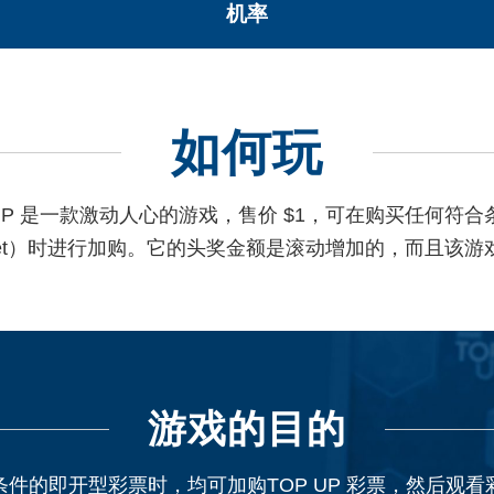
机率
如何玩
OP UP 是一款激动人心的游戏，售价 $1，可在购买任何
 ticket）时进行加购。它的头奖金额是滚动增加的，而且该
游戏的目的
件的即开型彩票时，均可加购TOP UP 彩票，然后观