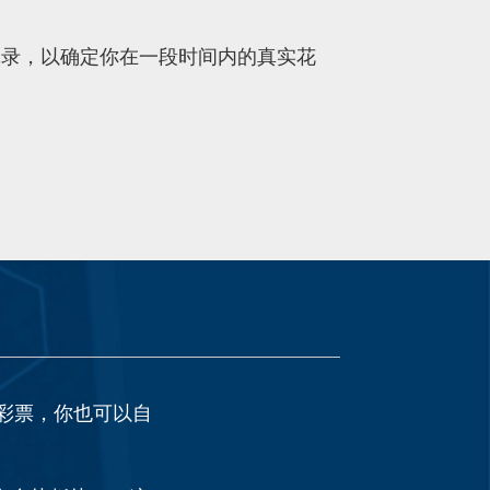
记录，以确定你在一段时间内的真实花
 彩票，你也可以自