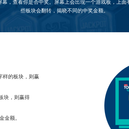
屏幕，查看你是否中奖。屏幕上会出现一个游戏板，上面
些板块会翻转，揭晓不同的中奖金额。
票）字样的板块，则赢
的板块，则赢得
奖金金额。