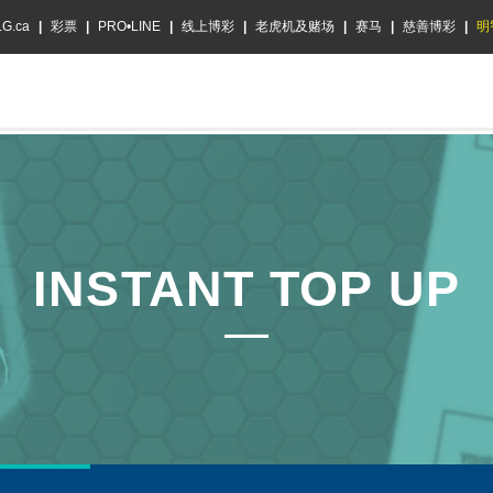
LG.ca
|
彩票
|
PRO•LINE
|
线上博彩
|
老虎机及赌场
|
赛马
|
慈善博彩
|
明
INSTANT TOP UP
INSTANT
TOP
UP