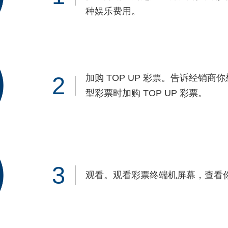
种娱乐费用。
2
加购 TOP UP 彩票。告诉经销商
型彩票时加购 TOP UP 彩票。
3
观看。观看彩票终端机屏幕，查看