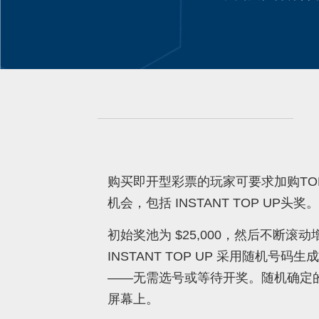
购买即开型彩票的玩家可要求加购TO
机会，包括 INSTANT TOP UP头奖
初始奖池为 $25,000，然后不断滚
INSTANT TOP UP 采用随机号
——无需选号或等待开奖。随机确定
屏幕上。