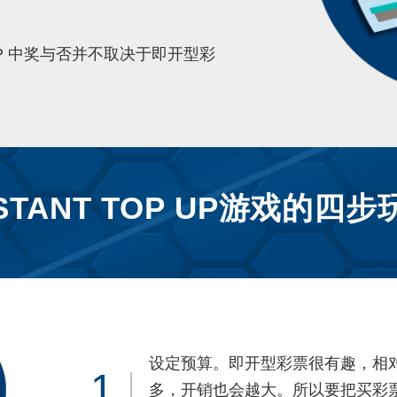
 UP 中奖与否并不取决于即开型彩
NSTANT TOP UP游戏的四步
设定预算。即开型彩票很有趣，相
1
多，开销也会越大。所以要把买彩