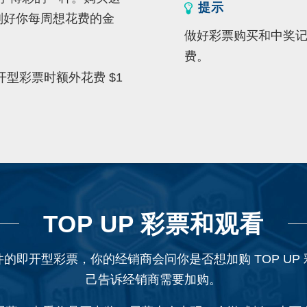
提示
划好你每周想花费的金
做好彩票购买和中奖
。
费。
开型彩票时额外花费 $1
TOP UP 彩票和观看
的即开型彩票，你的经销商会问你是否想加购 TOP UP
己告诉经销商需要加购。