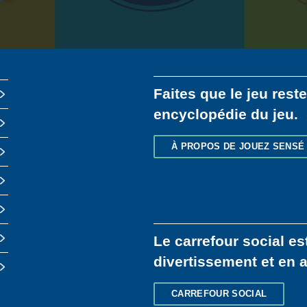
Faites que le jeu res
encyclopédie du jeu.
À PROPOS DE JOUEZ SENSÉ
Le carrefour social est
divertissement et en 
CARREFOUR SOCIAL