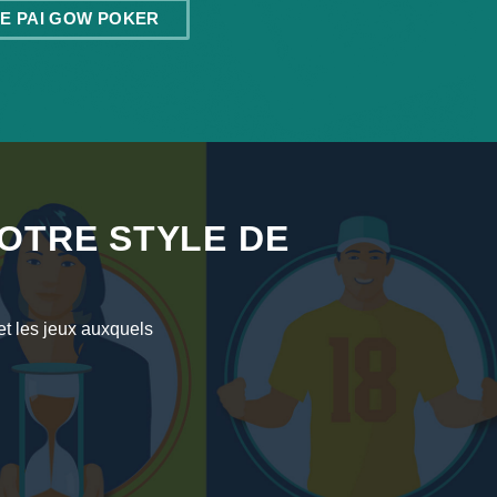
LE PAI GOW POKER
OTRE STYLE DE
et les jeux auxquels