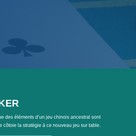
OKER
ue des éléments d’un jeu chinois ancestral sont
côtoie la stratégie à ce nouveau jeu sur table.