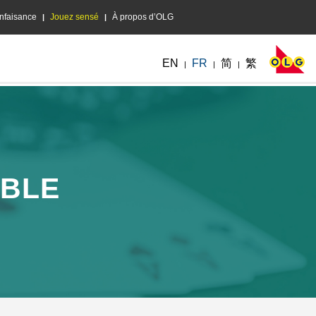
nfaisance
Jouez sensé
À propos d’OLG
|
|
EN
FR
简
繁
|
|
|
ABLE
UX