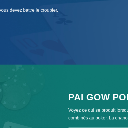
vous devez battre le croupier.
PAI GOW P
Voyez ce qui se produit lorsq
combinés au poker. La chance 