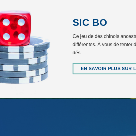
TABLE
SIC BO
Ce jeu de dés chinois ancest
différentes. À vous de tenter 
dés.
EN SAVOIR PLUS SUR L