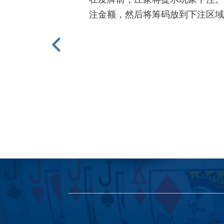
注金额，然后将筹码放到下注区