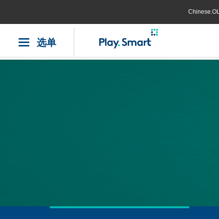
Chinese.O
Toggle
desktop
navigation