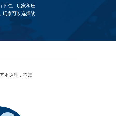
行下注。玩家和庄
，玩家可以选择战
这基本原理，不需