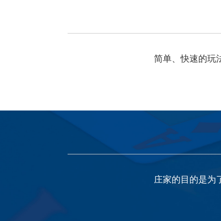
简单、快速的玩
庄家的目的是为