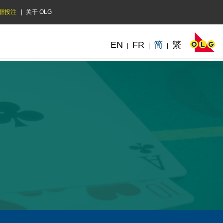
智投注
|
关于 OLG
EN
FR
简
繁
|
|
|