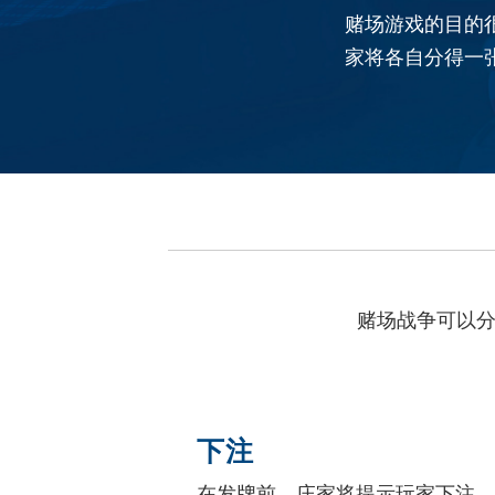
赌场游戏的目的
家将各自分得一
赌场战争可以分
下注
在发牌前，庄家将提示玩家下注