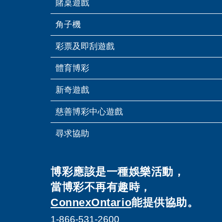
賭桌遊戲
角子機
彩票及即刮遊戲
體育博彩
新奇遊戲
慈善博彩中心遊戲
尋求協助
博彩應該是一種娛樂活動，
當博彩不再有趣時，
ConnexOntario
能提供協助。
1-866-531-2600