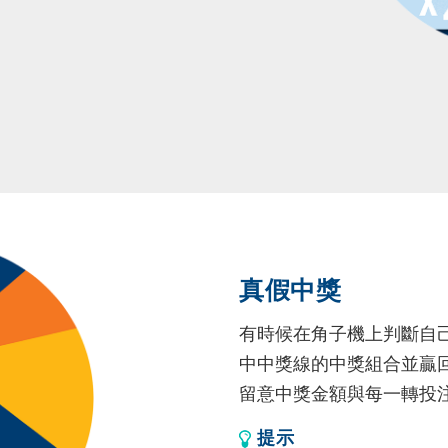
真假中獎
有時候在角子機上判斷自
中中獎線的中獎組合並贏
留意中獎金額與每一轉投
提示