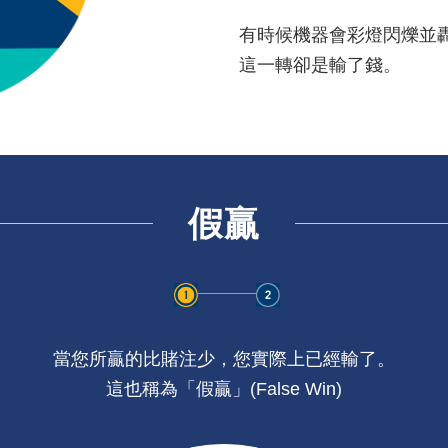
有時候機器會彩燈閃爍並
這一轉卻是輸了錢。
假贏
當您所贏的比賭注少，您實際上已經輸了。
這也稱為「假贏」(False Win)