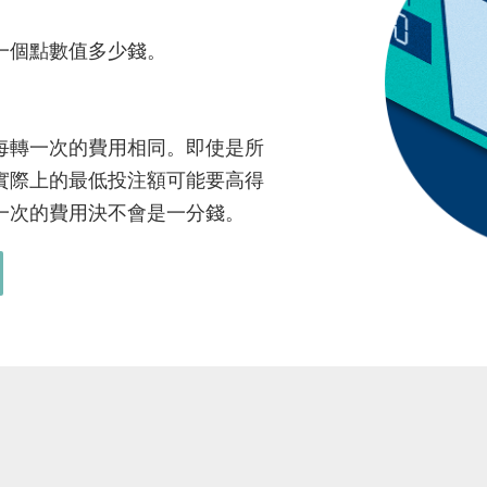
一個點數值多少錢。
每轉一次的費用相同。即使是所
實際上的最低投注額可能要高得
一次的費用決不會是一分錢。