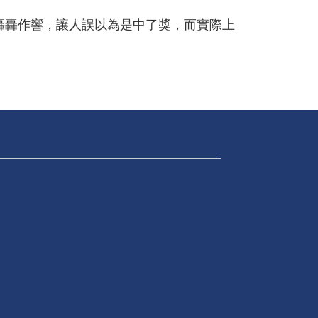
轟轟作響，讓人誤以為是中了獎，而實際上