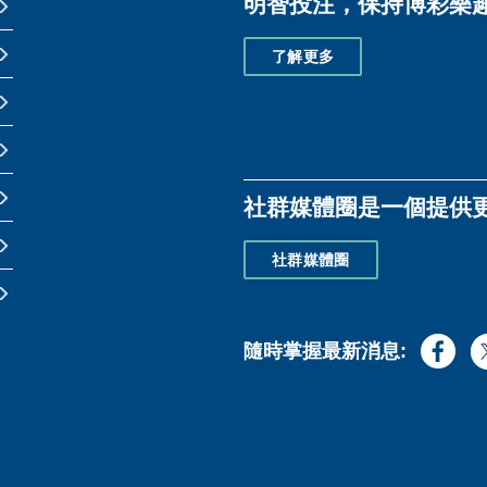
明智投注，保持博彩樂
了解更多
社群媒體圈是一個提供
社群媒體圈
隨時掌握最新消息: