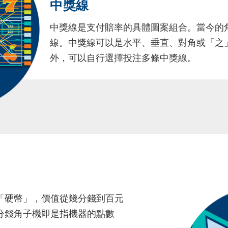
中獎線
中獎線是支付賠率的具體圖案組合。當今的
線。中獎線可以是水平、垂直、對角或「之
外，可以自行選擇投注多條中獎線。
「硬幣」，價值從幾分錢到百元
分錢角子機即是指機器的點數