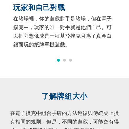
玩家和自己對戰
在賭場裡，你的遊戲對手是賭場，但在電子
撲克中，玩家的唯一對手就是他們自己。可
以把它想像成是一種基於撲克且為了真金白
銀而玩的紙牌單機遊戲。
了解牌組大小
在電子撲克中組合手牌的方法遵循與傳統桌上撲
克相同的規則。但是，不同的遊戲，可能會有得