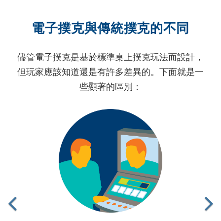
電子撲克與傳統撲克的不同
儘管電子撲克是基於標準桌上撲克玩法而設計，
但玩家應該知道還是有許多差異的。下面就是一
些顯著的區別：