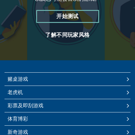
开始测试
了解不同玩家风格
赌桌游戏
老虎机
彩票及即刮游戏
体育博彩
新奇游戏