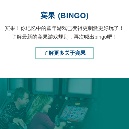
游
戏
宾果 (BINGO)
宾果！你记忆中的童年游戏已变得更刺激更好玩了！
了解最新的宾果游戏规则，再次喊出bingo吧！
了解更多关于宾果