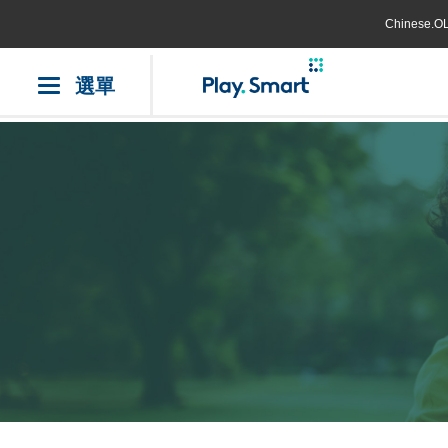
Chinese.O
Toggle
desktop
navigation