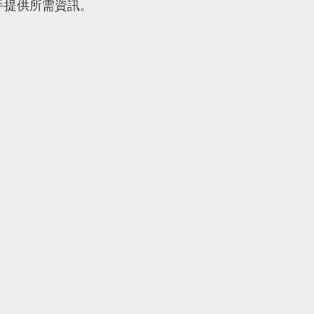
手提供所需資訊。