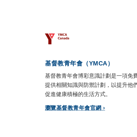
基督教青年會（YMCA）
基督教青年會博彩意識計劃是一項免
提供相關知識與防禦計劃，以提升他
促進健康積極的生活方式。
瀏覽基督教青年會官網 ›