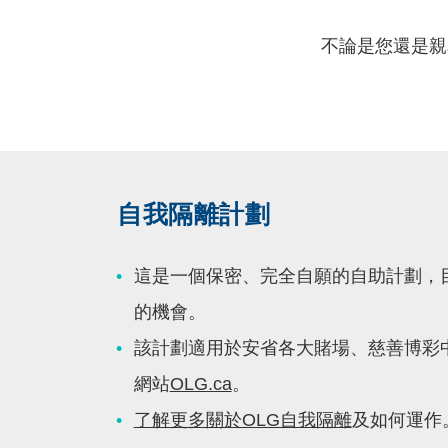
不論是您還是親
自我隔離計劃
這是一個保密、完全自願的自助計劃，
的機會。
該計劃適用於安省各大賭場、慈善博彩中
網站
OLG.ca
。
了解更多關於OLG自我隔離
及如何運作