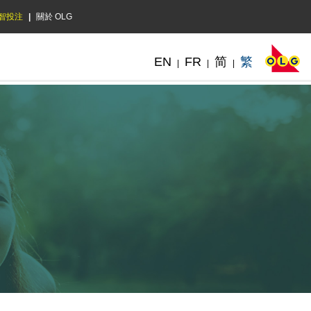
智投注
|
關於 OLG
EN
FR
简
繁
|
|
|