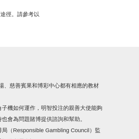
的途徑。請參考以
賭場、慈善賓果和博彩中心都有相應的教材
角子機如何運作，明智投注的親善大使能夠
時也會為問題賭博提供諮詢和幫助。
ponsible Gambling Council）監