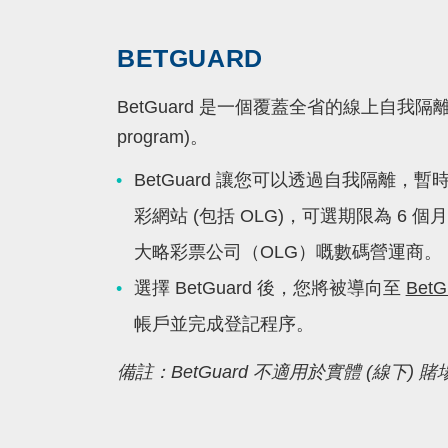
BETGUARD
BetGuard 是一個覆蓋全省的線上自我隔離計劃 (
program)。
BetGuard 讓您可以透過自我隔離，
彩網站 (包括 OLG)，可選期限為 6 個
大略彩票公司（OLG）嘅數碼營運商。
選擇 BetGuard 後，您將被導向至
BetG
帳戶並完成登記程序。
備註：BetGuard 不適用於實體 (線下) 賭