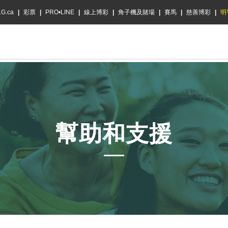
LG.ca
|
彩票
|
PRO•LINE
|
線上博彩
|
角子機及賭場
|
賽馬
|
慈善博彩
|
明
幫助和支援
幫
助
和
支
援