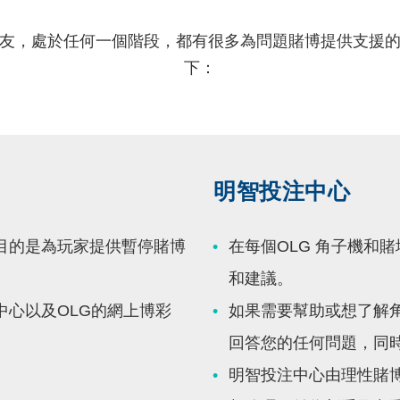
友，處於任何一個階段，都有很多為問題賭博提供支援
下：
明智投注中心
目的是為玩家提供暫停賭博
在每個OLG 角子機和
和建議。
心以及OLG的網上博彩
如果需要幫助或想了解
回答您的任何問題，同
。
明智投注中心由理性賭博局（Res