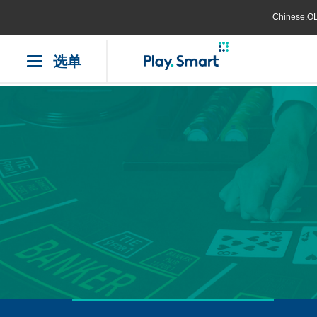
Chinese.O
Toggle
desktop
navigation