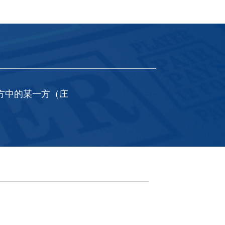
方中的某一方（庄