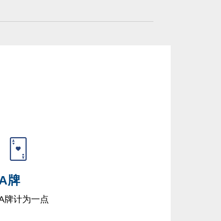
A牌
A牌计为一点