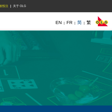
智投注
|
关于 OLG
EN
FR
简
繁
|
|
|