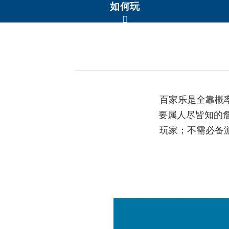
如何玩
百家乐是全靠概
要属人尽皆知的
玩家；不需必备