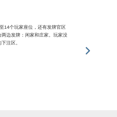
至14个玩家座位，还有发牌官区
给两边发牌：闲家和庄家。玩家没
的下注区。