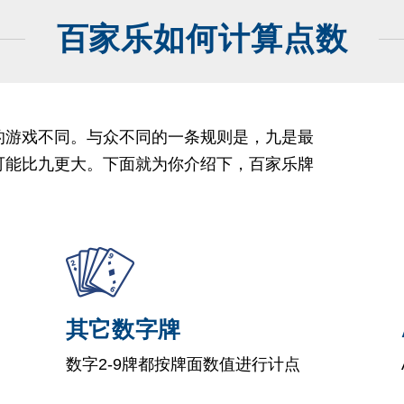
百家乐如何计算点数
的游戏不同。与众不同的一条规则是，九是最
可能比九更大。下面就为你介绍下，百家乐牌
其它数字牌
数字2-9牌都按牌面数值进行计点