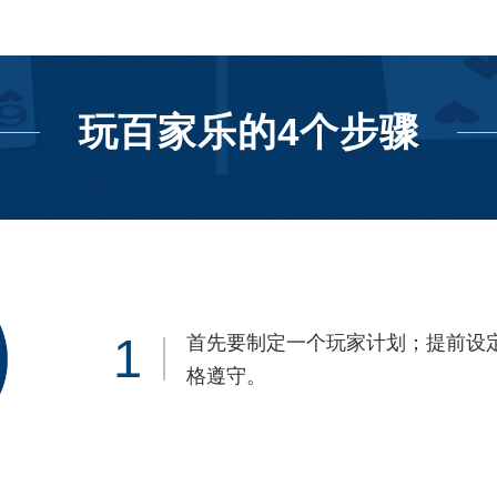
玩百家乐的4个步骤
1
首先要制定一个玩家计划；提前设
格遵守。