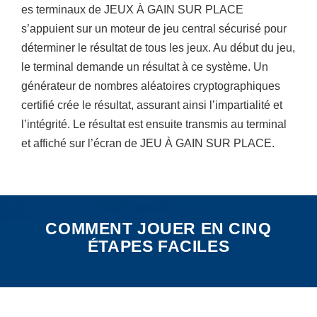
es terminaux de JEUX À GAIN SUR PLACE
s’appuient sur un moteur de jeu central sécurisé pour
déterminer le résultat de tous les jeux. Au début du jeu,
le terminal demande un résultat à ce système. Un
générateur de nombres aléatoires cryptographiques
certifié crée le résultat, assurant ainsi l’impartialité et
l’intégrité. Le résultat est ensuite transmis au terminal
et affiché sur l’écran de JEU À GAIN SUR PLACE.
COMMENT JOUER EN CINQ
ÉTAPES FACILES