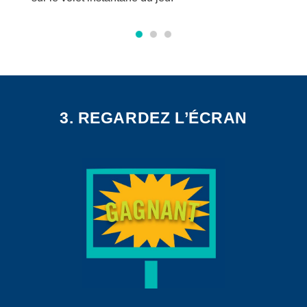
3. REGARDEZ L’ÉCRAN