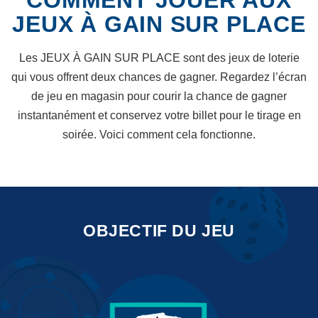
COMMENT JOUER AUX
JEUX À GAIN SUR PLACE
Les JEUX À GAIN SUR PLACE sont des jeux de loterie
qui vous offrent deux chances de gagner. Regardez l’écran
de jeu en magasin pour courir la chance de gagner
instantanément et conservez votre billet pour le tirage en
soirée. Voici comment cela fonctionne.
OBJECTIF DU JEU