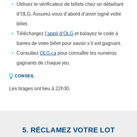
Utilisez le vérificateur de billets chez un détaillant
d’OLG. Assurez-vous d’abord d’avoir signé votre
billet.
Téléchargez
l’appli d’OLG
et balayez le code à
barres de votre billet pour savoir s’il est gagnant.
Consultez
OLG.ca
pour connaître les numéros
gagnants de chaque jeu.
CONSEIL
Les tirages ont lieu à 22h30.
5. RÉCLAMEZ VOTRE LOT