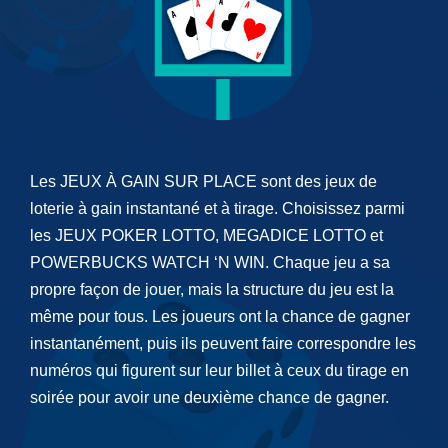
Les JEUX À GAIN SUR PLACE sont des jeux de
loterie à gain instantané et à tirage. Choisissez parmi
les JEUX POKER LOTTO, MEGADICE LOTTO et
POWERBUCKS WATCH ‘N WIN. Chaque jeu a sa
propre façon de jouer, mais la structure du jeu est la
même pour tous. Les joueurs ont la chance de gagner
instantanément, puis ils peuvent faire correspondre les
numéros qui figurent sur leur billet à ceux du tirage en
soirée pour avoir une deuxième chance de gagner.