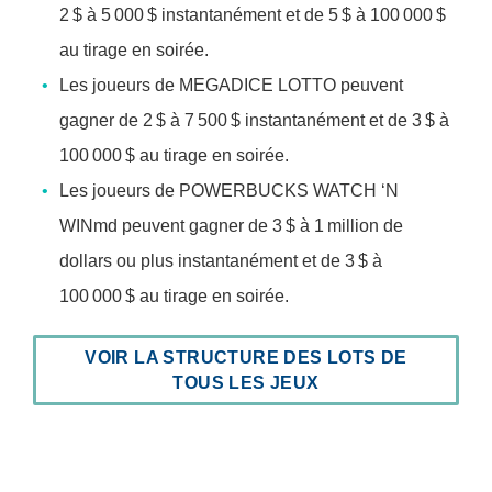
2 $ à 5 000 $ instantanément et de 5 $ à 100 000 $
au tirage en soirée.
Les joueurs de MEGADICE LOTTO peuvent
gagner de 2 $ à 7 500 $ instantanément et de 3 $ à
100 000 $ au tirage en soirée.
Les joueurs de POWERBUCKS WATCH ‘N
WINmd peuvent gagner de 3 $ à 1 million de
dollars ou plus instantanément et de 3 $ à
100 000 $ au tirage en soirée.
VOIR LA STRUCTURE DES LOTS DE
TOUS LES JEUX