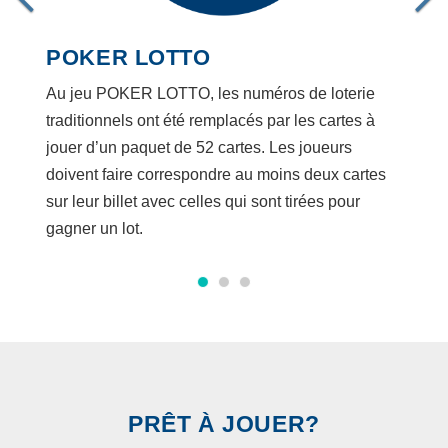
POKER LOTTO
Au jeu POKER LOTTO, les numéros de loterie
traditionnels ont été remplacés par les cartes à
jouer d’un paquet de 52 cartes. Les joueurs
doivent faire correspondre au moins deux cartes
sur leur billet avec celles qui sont tirées pour
gagner un lot.
PRÊT À JOUER?