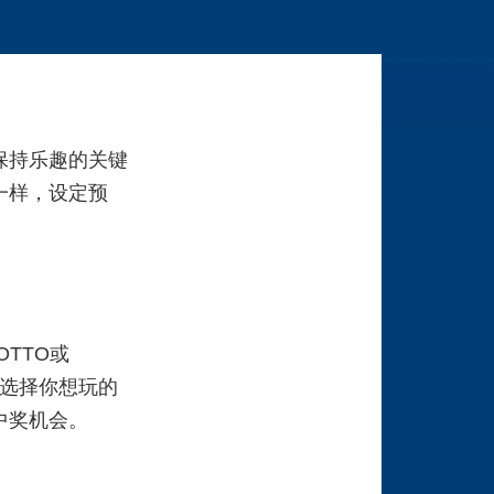
保持乐趣的关键
一样，设定预
LOTTO或
IN中选择你想玩的
中奖机会。