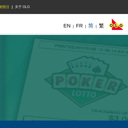
智投注
|
关于 OLG
EN
FR
简
繁
|
|
|