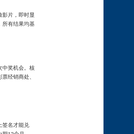
放影片，即时显
，所有结果均基
次中奖机会。核
彩票经销商处、
上签名才能兑