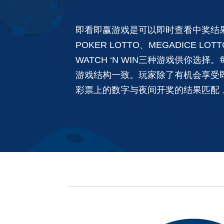
即看即赢游戏是可以即时查看中奖结
POKER LOTTO、MEGADICE LO
WATCH ‘N WIN三种游戏供你选
游戏结构一致。玩家除了有机会享受
彩票上的数字与夜间开奖的结果匹配