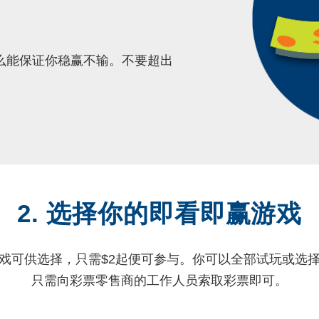
么能保证你稳赢不输。不要超出
2. 选择你的即看即赢游戏
戏可供选择，只需$2起便可参与。你可以全部试玩或选
只需向彩票零售商的工作人员索取彩票即可。