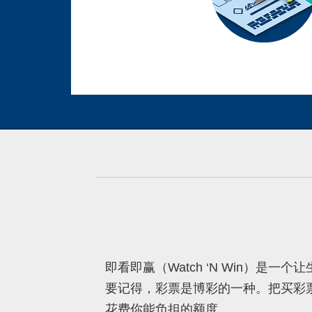
即看即赢（Watch ‘N Win）是
要记得，彩票是博彩的一种。把买彩
花费你能负担的额度。