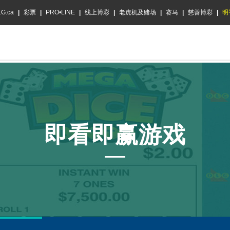
LG.ca
|
彩票
|
PRO•LINE
|
线上博彩
|
老虎机及赌场
|
赛马
|
慈善博彩
|
明
即看即赢游戏
即
看
即
赢
游
戏