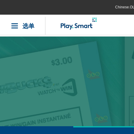
Chinese.O
Toggle
desktop
navigation