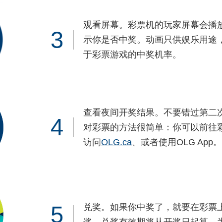
观看屏幕。彩票机的玩家屏幕会播
3
示你是否中奖。动画只供娱乐用途
于彩票游戏的中奖机率。
查看夜间开奖结果。不要错过第二
4
对彩票的方法很简单：你可以前往
访问
OLG.ca
、或者使用OLG App。
5
兑奖。如果你中奖了，就要在彩票