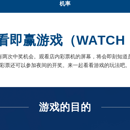
机率
即赢游戏（WATCH ‘
有两次中奖机会。观看店内彩票机的屏幕，将会即刻知道
彩票还可以参加夜间的开奖。来一起看看游戏的玩法吧
游戏的目的